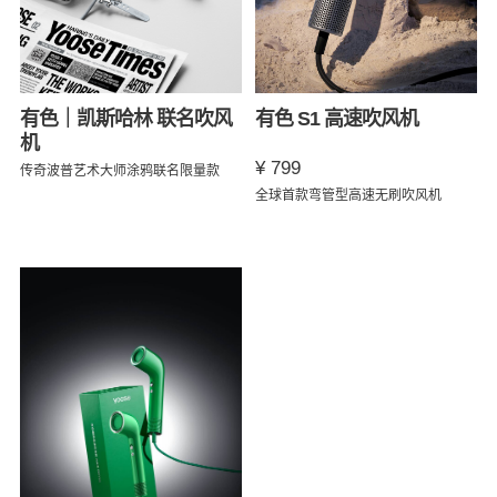
有色｜凯斯哈林 联名吹风
有色 S1 高速吹风机
机
¥ 799
传奇波普艺术大师涂鸦联名限量款
全球首款弯管型高速无刷吹风机