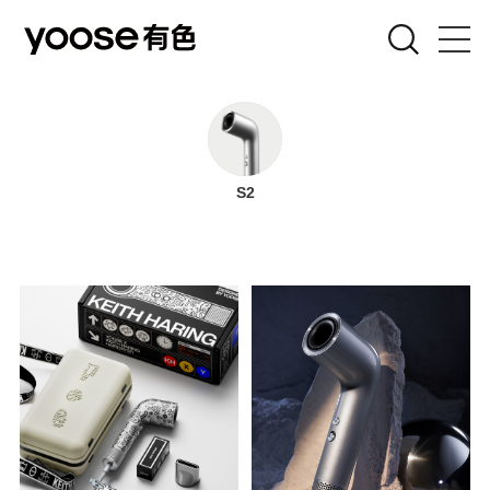
剃须刀
女士刀
S2
吹风机
电弧器
联名款
关于有色